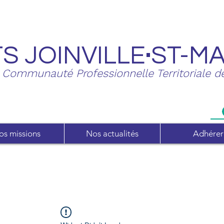
.
S J
OINVILLE
ST-M
Communauté Professionnelle Territoriale d
os missions
Nos actualités
Adhérer